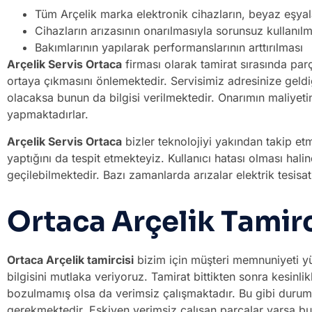
Tüm Arçelik marka elektronik cihazların, beyaz eşyal
Cihazların arızasının onarılmasıyla sorunsuz kullanılm
Bakımlarının yapılarak performanslarının arttırılması
Arçelik Servis Ortaca
firması olarak tamirat sırasında par
ortaya çıkmasını önlemektedir. Servisimiz adresinize geldi
olacaksa bunun da bilgisi verilmektedir. Onarımın maliyet
yapmaktadırlar.
Arçelik Servis Ortaca
bizler teknolojiyi yakından takip et
yaptığını da tespit etmekteyiz. Kullanıcı hatası olması ha
geçilebilmektedir. Bazı zamanlarda arızalar elektrik tesis
Ortaca Arçelik Tamirc
Ortaca Arçelik tamircisi
bizim için müşteri memnuniyeti yü
bilgisini mutlaka veriyoruz. Tamirat bittikten sonra kesin
bozulmamış olsa da verimsiz çalışmaktadır. Bu gibi durum
gerekmektedir. Eskiyen verimsiz çalışan parçalar varsa bun