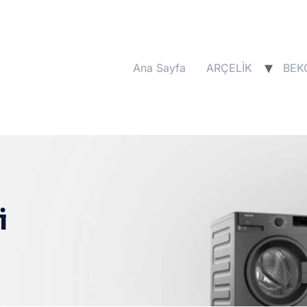
Ana Sayfa
ARÇELİK
BEK
i