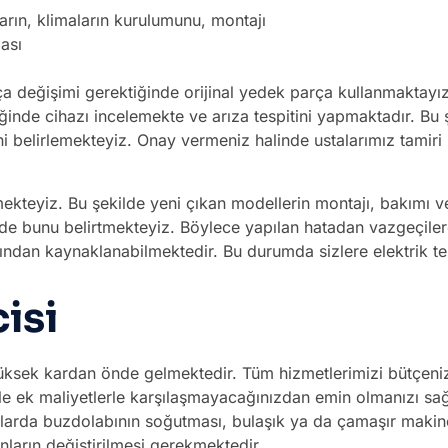
arın, klimaların kurulumunu, montajı
ası
ça değişimi gerektiğinde orijinal yedek parça kullanmaktayız
ğinde cihazı incelemekte ve arıza tespitini yapmaktadır. Bu 
ini belirlemekteyiz. Onay vermeniz halinde ustalarımız tami
mekteyiz. Bu şekilde yeni çıkan modellerin montajı, bakımı 
linde bunu belirtmekteyiz. Böylece yapılan hatadan vazgeçil
atından kaynaklanabilmektedir. Bu durumda sizlere elektrik t
isi
ksek kardan önde gelmektedir. Tüm hizmetlerimizi bütçenize
likle ek maliyetlerle karşılaşmayacağınızdan emin olmanızı 
larda buzdolabının soğutması, bulaşık ya da çamaşır makine
ların değiştirilmesi gerekmektedir.