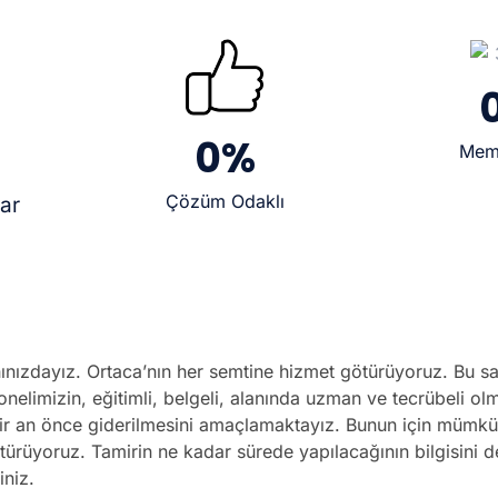
0
%
Mem
Çözüm Odaklı
lar
ınızdayız. Ortaca’nın her semtine hizmet götürüyoruz. Bu saye
onelimizin, eğitimli, belgeli, alanında uzman ve tecrübeli o
n bir an önce giderilmesini amaçlamaktayız. Bunun için mümk
ürüyoruz. Tamirin ne kadar sürede yapılacağının bilgisini 
iniz.