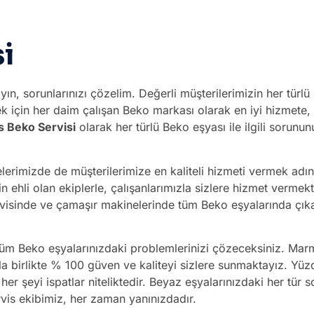
i
yın, sorunlarınızı çözelim. Değerli müşterilerimizin her türl
ek için her daim çalışan Beko markası olarak en iyi hizme
 Beko Servisi
olarak her türlü Beko eşyası ile ilgili soru
erimizde de müşterilerimize en kaliteli hizmeti vermek adı
nin ehli olan ekiplerle, çalışanlarımızla sizlere hizmet verme
isinde ve çamaşır makinelerinde tüm Beko eşyalarında çıkan 
i tüm Beko eşyalarınızdaki problemlerinizi çözeceksiniz. Mar
 birlikte % 100 güven ve kaliteyi sizlere sunmaktayız. Yüzd
 şeyi ispatlar niteliktedir. Beyaz eşyalarınızdaki her tür s
ervis ekibimiz, her zaman yanınızdadır.