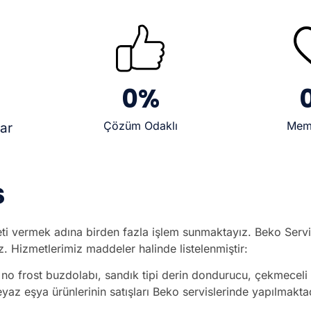
0
%
Çözüm Odaklı
Mem
lar
s
eti vermek adına birden fazla işlem sunmaktayız. Beko Servis
. Hizmetlerimiz maddeler halinde listelenmiştir:
bı, no frost buzdolabı, sandık tipi derin dondurucu, çekmece
eyaz eşya ürünlerinin satışları Beko servislerinde yapılmakta