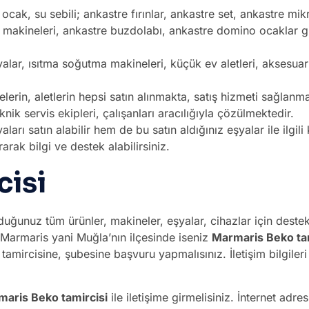
ü ocak, su sebili; ankastre fırınlar, ankastre set, ankastre mi
k makineleri, ankastre buzdolabı, ankastre domino ocaklar gi
lar, ısıtma soğutma makineleri, küçük ev aletleri, aksesuarlar
lerin, aletlerin hepsi satın alınmakta, satış hizmeti sağlan
ik servis ekipleri, çalışanları aracılığıyla çözülmektedir.
ları satın alabilir hem de bu satın aldığınız eşyalar ile ilgi
rarak bilgi ve destek alabilirsiniz.
cisi
ğunuz tüm ürünler, makineler, eşyalar, cihazlar için destek ala
. Marmaris yani Muğla’nın ilçesinde iseniz
Marmaris Beko tam
mircisine, şubesine başvuru yapmalısınız. İletişim bilgileri
aris Beko tamircisi
ile iletişime girmelisiniz. İnternet a